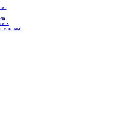
ния
ола
тиях
ным ценам!