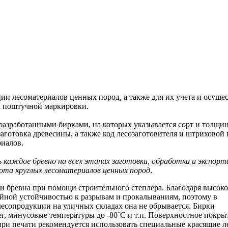
ии лесоматериалов ценных пород, а также для их учета и осуще
а поштучной маркировки.
разработанными бирками, на которых указывается сорт и толщи
заготовка древесины, а также код лесозаготовителя и штриховой 
иалов.
аждое бревно на всех этапах заготовки, обработки и экспорт
ота круглых лесоматериалов ценных пород
.
и бревна при помощи строительного степлера. Благодаря высок
айной устойчивостью к разрывам и прокалываниям, поэтому в
лесопродукции на уличных складах она не обрывается. Бирки
г, минусовые температуры до -80˚С и т.п. Поверхностное покр
при печати рекомендуется использовать специальные красящие 