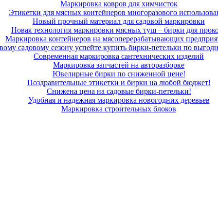
Маркировка ковров для химчисток
Этикетки для мясных контейнеров многоразового использова
Новый прочный материал для садовой маркировки
Новая технология маркировки мясных туш – бирки для прок
Маркировка контейнеров на мясоперерабатывающих предприя
вому садовому сезону успейте купить бирки-петельки по выгод
Современная маркировка сантехнических изделий
Маркировка запчастей на авторазборке
Ювелирные бирки по сниженной цене!
Поздравительные этикетки и бирки на любой бюджет!
Снижена цена на садовые бирки-петельки!
Удобная и надежная маркировка новогодних деревьев
Маркировка строительных блоков