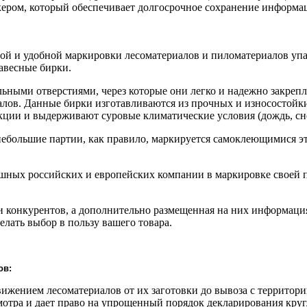
кером, который обеспечивает долгосрочное сохранение информа
ной и удобной маркировки лесоматериалов и пиломатериалов уп
авесные бирки.
ными отверстиями, через которые они легко и надежно закрепл
лов. Данные бирки изготавливаются из прочных и износостойки
кции и выдерживают суровые климатические условия (дождь, снег
небольшие партии, как правило, маркируется самоклеющимися э
шных российских и европейских компании в маркировке своей 
и конкурентов, а дополнительно размещенная на них информаци
елать выбор в пользу вашего товара.
ов:
движением лесоматериалов от их заготовки до вывоза с территор
мотра и дает право на упрощенный порядок декларирования кру