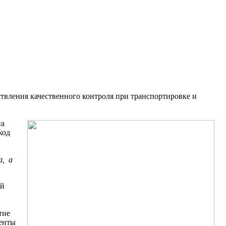
ствления качественного контроля при транспортировке и
на
код
а, а
ой
ытие
ленты