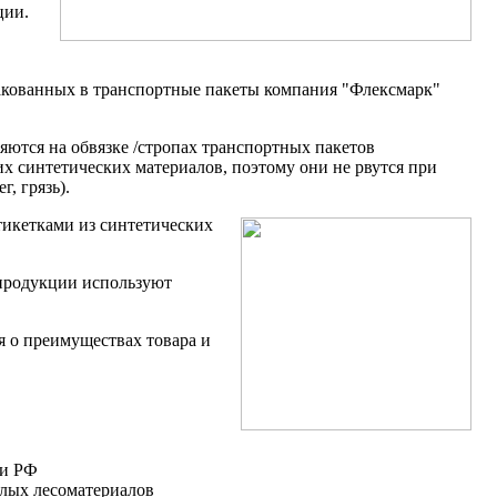
ции.
акованных в транспортные пакеты компания "Флексмарк"
яются на обвязке /стропах транспортных пакетов
х синтетических материалов, поэтому они не рвутся при
, грязь).
тикетками из синтетических
продукции используют
я о преимуществах товара и
ии РФ
глых лесоматериалов