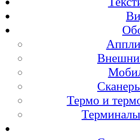
Текст
Ви
Об
Аппли
Внешние
Мобил
Сканеры
Термо и терм
Терминалы