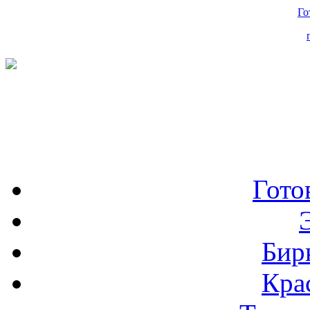
Го
Гото
Бир
Кра